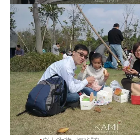
▲
德克士汉堡+鸡块，小朋友的最爱！