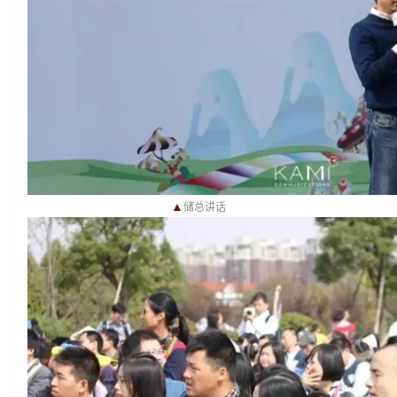
▲
储总讲话