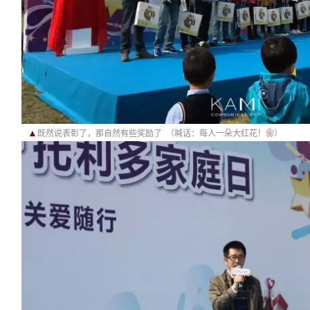
▲
既然说表彰了，那自然有些奖励了
  （喊话：每人一朵大红花！
❀
）